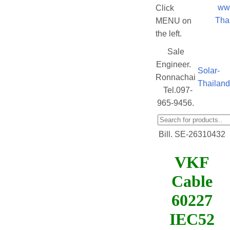
ww
Click
Tha
MENU on
the left.
Sale
Engineer.
Solar-
Ronnachai
Thailan
Tel.097-
965-9456.
Bill. SE-26310432
VKF
Cable
60227
IEC52