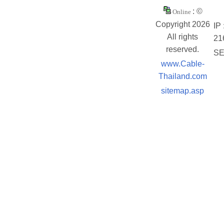
: ©
Online
Copyright 2026
IP 
All rights
21
reserved.
SE
www.Cable-
Thailand.com
sitemap.asp