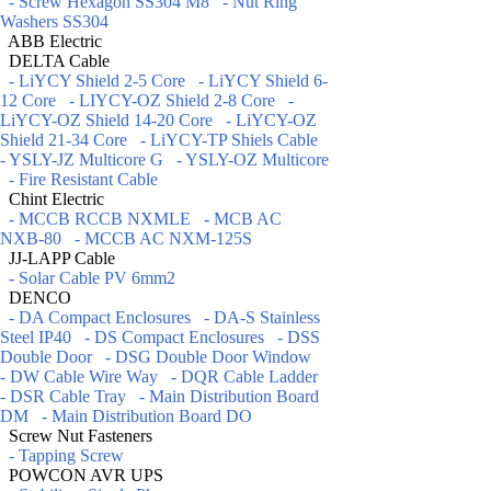
- Screw Hexagon SS304 M8
- Nut Ring
Washers SS304
ABB Electric
DELTA Cable
- LiYCY Shield 2-5 Core
- LiYCY Shield 6-
12 Core
- LIYCY-OZ Shield 2-8 Core
-
LiYCY-OZ Shield 14-20 Core
- LiYCY-OZ
Shield 21-34 Core
- LiYCY-TP Shiels Cable
- YSLY-JZ Multicore G
- YSLY-OZ Multicore
- Fire Resistant Cable
Chint Electric
- MCCB RCCB NXMLE
- MCB AC
NXB-80
- MCCB AC NXM-125S
JJ-LAPP Cable
- Solar Cable PV 6mm2
DENCO
- DA Compact Enclosures
- DA-S Stainless
Steel IP40
- DS Compact Enclosures
- DSS
Double Door
- DSG Double Door Window
- DW Cable Wire Way
- DQR Cable Ladder
- DSR Cable Tray
- Main Distribution Board
DM
- Main Distribution Board DO
Screw Nut Fasteners
- Tapping Screw
POWCON AVR UPS