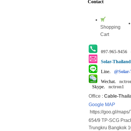
Contact
Shopping
Cart
097-965-9456
(
Solar-Thailan
Line.
@Solar-
Wechat.
nctro
Skype.
nctron1
Office :
Cable-Thail
Google MAP
https://goo.gl/map
654/9 TP-SCG Prach
Trungkru Bangkok 