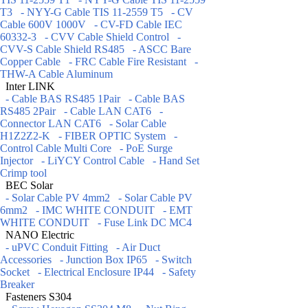
T3
- NYY-G Cable TIS 11-2559 T5
- CV
Cable 600V 1000V
- CV-FD Cable IEC
60332-3
- CVV Cable Shield Control
-
CVV-S Cable Shield RS485
- ASCC Bare
Copper Cable
- FRC Cable Fire Resistant
-
THW-A Cable Aluminum
Inter LINK
- Cable BAS RS485 1Pair
- Cable BAS
RS485 2Pair
- Cable LAN CAT6
-
Connector LAN CAT6
- Solar Cable
H1Z2Z2-K
- FIBER OPTIC System
-
Control Cable Multi Core
- PoE Surge
Injector
- LiYCY Control Cable
- Hand Set
Crimp tool
BEC Solar
- Solar Cable PV 4mm2
- Solar Cable PV
6mm2
- IMC WHITE CONDUIT
- EMT
WHITE CONDUIT
- Fuse Link DC MC4
NANO Electric
- uPVC Conduit Fitting
- Air Duct
Accessories
- Junction Box IP65
- Switch
Socket
- Electrical Enclosure IP44
- Safety
Breaker
Fasteners S304