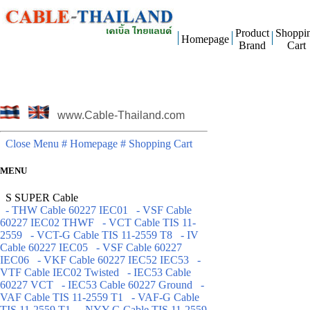
Product
Shoppi
Homepage
Brand
Cart
www.Cable-Thailand.com
Close Menu
# Homepage
# Shopping Cart
MENU
S SUPER Cable
- THW Cable 60227 IEC01
- VSF Cable
60227 IEC02 THWF
- VCT Cable TIS 11-
2559
- VCT-G Cable TIS 11-2559 T8
- IV
Cable 60227 IEC05
- VSF Cable 60227
IEC06
- VKF Cable 60227 IEC52 IEC53
-
VTF Cable IEC02 Twisted
- IEC53 Cable
60227 VCT
- IEC53 Cable 60227 Ground
-
VAF Cable TIS 11-2559 T1
- VAF-G Cable
TIS 11-2559 T1
- NYY-G Cable TIS 11-2559