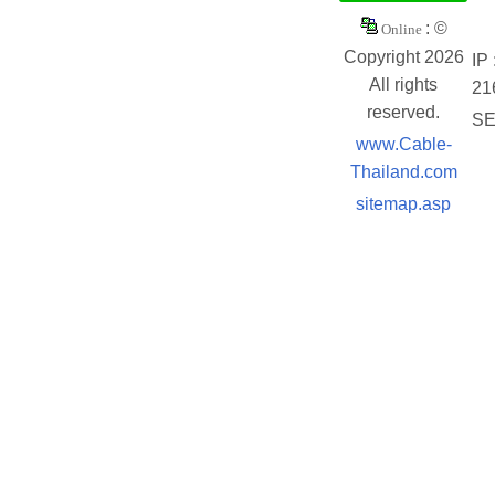
: ©
Online
Copyright 2026
IP 
All rights
21
reserved.
SE
www.Cable-
Thailand.com
sitemap.asp