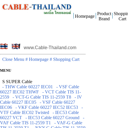
Product
Shoppi
Homepage
Brand
Cart
www.Cable-Thailand.com
Close Menu
# Homepage
# Shopping Cart
MENU
S SUPER Cable
- THW Cable 60227 IEC01
- VSF Cable
60227 IEC02 THWF
- VCT Cable TIS 11-
2559
- VCT-G Cable TIS 11-2559 T8
- IV
Cable 60227 IEC05
- VSF Cable 60227
IEC06
- VKF Cable 60227 IEC52 IEC53
-
VTF Cable IEC02 Twisted
- IEC53 Cable
60227 VCT
- IEC53 Cable 60227 Ground
-
VAF Cable TIS 11-2559 T1
- VAF-G Cable
TIS 11-2559 T1
- NYY-G Cable TIS 11-2559