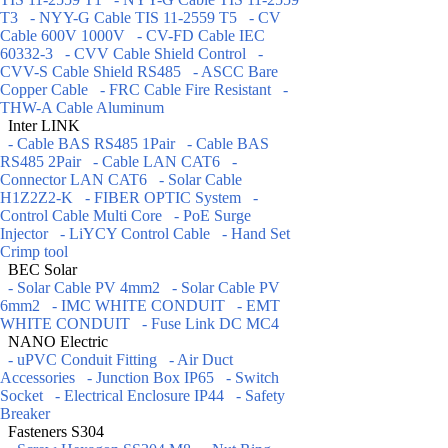
T3
- NYY-G Cable TIS 11-2559 T5
- CV
Cable 600V 1000V
- CV-FD Cable IEC
60332-3
- CVV Cable Shield Control
-
CVV-S Cable Shield RS485
- ASCC Bare
Copper Cable
- FRC Cable Fire Resistant
-
THW-A Cable Aluminum
Inter LINK
- Cable BAS RS485 1Pair
- Cable BAS
RS485 2Pair
- Cable LAN CAT6
-
Connector LAN CAT6
- Solar Cable
H1Z2Z2-K
- FIBER OPTIC System
-
Control Cable Multi Core
- PoE Surge
Injector
- LiYCY Control Cable
- Hand Set
Crimp tool
BEC Solar
- Solar Cable PV 4mm2
- Solar Cable PV
6mm2
- IMC WHITE CONDUIT
- EMT
WHITE CONDUIT
- Fuse Link DC MC4
NANO Electric
- uPVC Conduit Fitting
- Air Duct
Accessories
- Junction Box IP65
- Switch
Socket
- Electrical Enclosure IP44
- Safety
Breaker
Fasteners S304