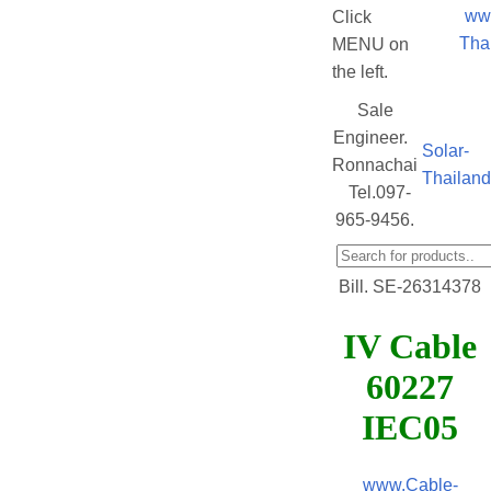
ww
Click
Tha
MENU on
the left.
Sale
Engineer.
Solar-
Ronnachai
Thailan
Tel.097-
965-9456.
Bill. SE-26314378
IV Cable
60227
IEC05
www.Cable-