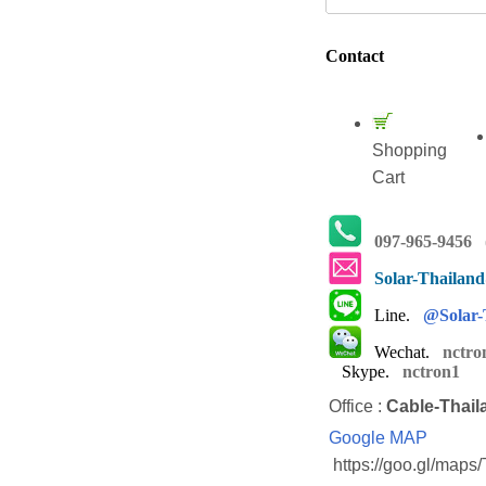
Contact
Shopping
Cart
097-965-9456
(
Solar-Thailan
Line.
@Solar-
Wechat.
nctro
Skype.
nctron1
Office :
Cable-Thail
Google MAP
https://goo.gl/map