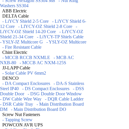
- Screw Hexagon SS304 M8
- Nut Ring
Washers SS304
ABB Electric
DELTA Cable
- LiYCY Shield 2-5 Core
- LiYCY Shield 6-
12 Core
- LIYCY-OZ Shield 2-8 Core
-
LiYCY-OZ Shield 14-20 Core
- LiYCY-OZ
Shield 21-34 Core
- LiYCY-TP Shiels Cable
- YSLY-JZ Multicore G
- YSLY-OZ Multicore
- Fire Resistant Cable
Chint Electric
- MCCB RCCB NXMLE
- MCB AC
NXB-80
- MCCB AC NXM-125S
JJ-LAPP Cable
- Solar Cable PV 6mm2
DENCO
- DA Compact Enclosures
- DA-S Stainless
Steel IP40
- DS Compact Enclosures
- DSS
Double Door
- DSG Double Door Window
- DW Cable Wire Way
- DQR Cable Ladder
- DSR Cable Tray
- Main Distribution Board
DM
- Main Distribution Board DO
Screw Nut Fasteners
- Tapping Screw
POWCON AVR UPS